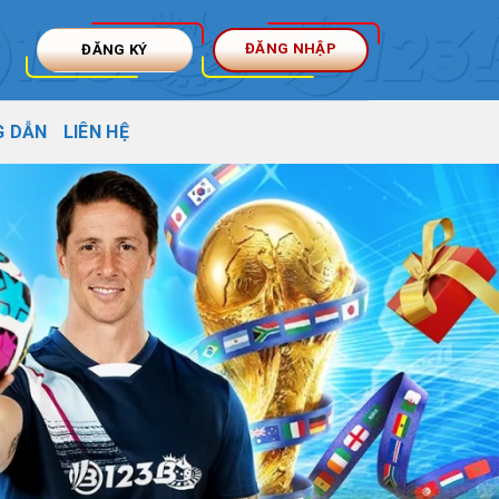
ĐĂNG NHẬP
ĐĂNG KÝ
G DẪN
LIÊN HỆ