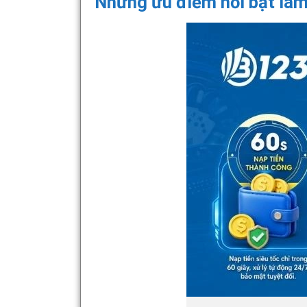
Những ưu điểm nổi bật làm