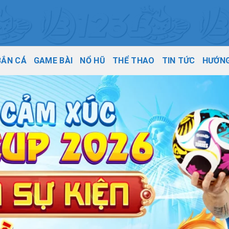
BẮN CÁ
GAME BÀI
NỔ HŨ
THỂ THAO
TIN TỨC
HƯỚN