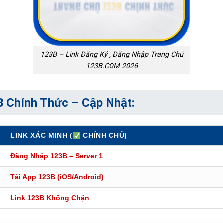
123B – Link Đăng Ký , Đăng Nhập Trang Chủ
123B.COM 2026
 Chính Thức – Cập Nhật:
LINK XÁC MINH (
CHÍNH CHỦ)
Đăng Nhập 123B – Server 1
Tải App 123B (iOS/Android)
Link 123B Không Chặn