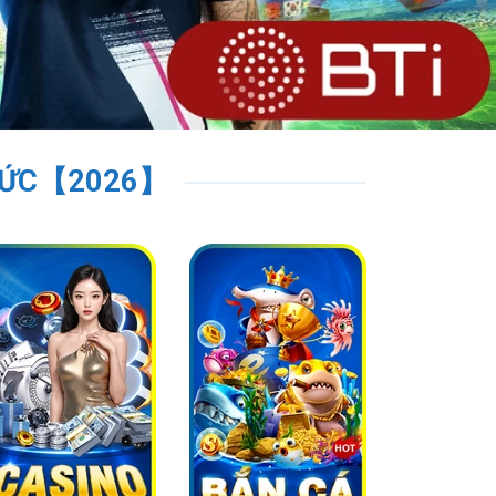
HỨC【2026】