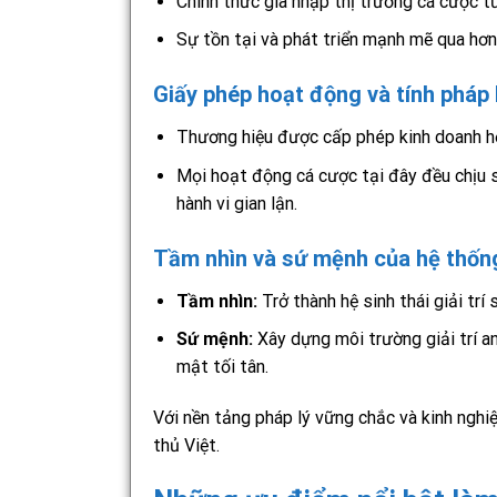
Chính thức gia nhập thị trường cá cược 
Sự tồn tại và phát triển mạnh mẽ qua hơn
Giấy phép hoạt động và tính pháp 
Thương hiệu được cấp phép kinh doanh 
Mọi hoạt động cá cược tại đây đều chịu 
hành vi gian lận.
Tầm nhìn và sứ mệnh của hệ thốn
Tầm nhìn:
Trở thành hệ sinh thái giải trí
Sứ mệnh:
Xây dựng môi trường giải trí an
mật tối tân.
Với nền tảng pháp lý vững chắc và kinh nghiệ
thủ Việt.