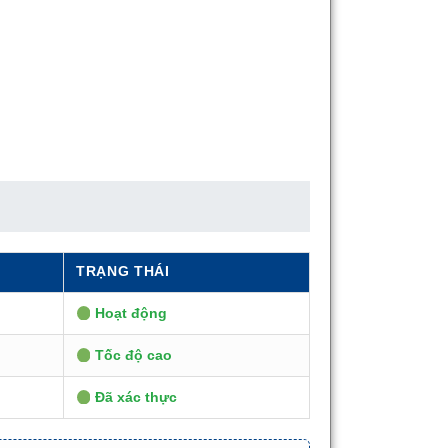
TRẠNG THÁI
Hoạt động
Tốc độ cao
Đã xác thực