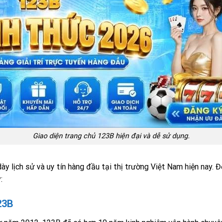
Giao diện trang chủ 123B hiện đại và dễ sử dụng.
ày lịch sử và uy tín hàng đầu tại thị trường Việt Nam hiện nay. Đ
:
23B