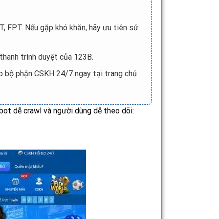
, FPT. Nếu gặp khó khăn, hãy ưu tiên sử
 thanh trình duyệt của 123B.
ếp bộ phận CSKH 24/7 ngay tại trang chủ
 bot dễ crawl và người dùng dễ theo dõi: