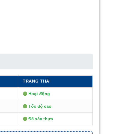
TRẠNG THÁI
Hoạt động
Tốc độ cao
Đã xác thực