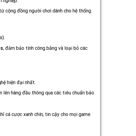
n nghiệp.
 từ cộng đồng người chơi dành cho hệ thống.
s).
es
, đảm bảo tính công bằng và loại bỏ các
hệ hiện đại nhất.
ên lên hàng đầu thông qua các tiêu chuẩn bảo
chỉ cá cược xanh chín, tin cậy cho mọi game