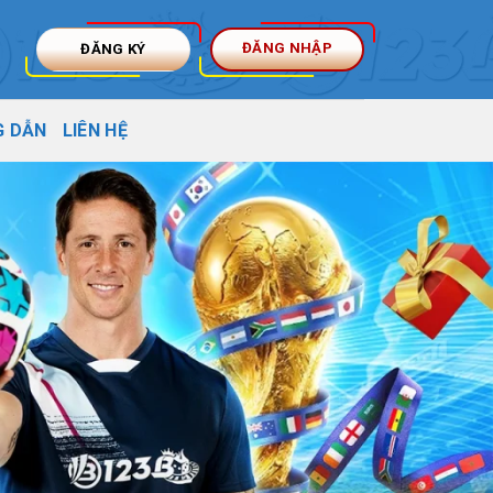
ĐĂNG NHẬP
ĐĂNG KÝ
G DẪN
LIÊN HỆ