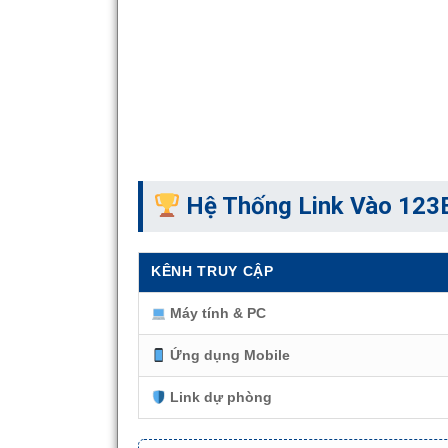
Hệ Thống Link Vào 123B
KÊNH TRUY CẬP
Máy tính & PC
Ứng dụng Mobile
Link dự phòng