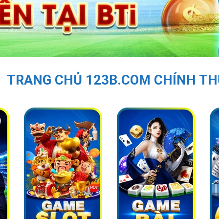
TRANG CHỦ 123B.COM CHÍNH T