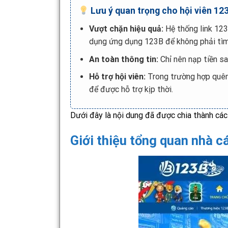
Lưu ý quan trọng cho hội viên 12
Vượt chặn hiệu quả:
Hệ thống link 123
dụng ứng dụng 123B để không phải tìm 
An toàn thông tin:
Chỉ nên nạp tiền sa
Hỗ trợ hội viên:
Trong trường hợp quên 
để được hỗ trợ kịp thời.
Dưới đây là nội dung đã được chia thành các 
Giới thiệu tổng quan nhà c